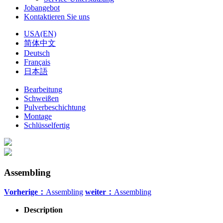
Jobangebot
Kontaktieren Sie uns
USA(EN)
简体中文
Deutsch
Français
日本語
Bearbeitung
Schweißen
Pulverbeschichtung
Montage
Schlüsselfertig
Assembling
Vorherige：
Assembling
weiter：
Assembling
Description