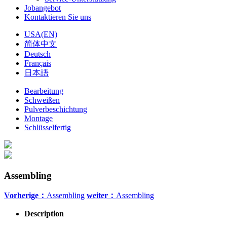
Jobangebot
Kontaktieren Sie uns
USA(EN)
简体中文
Deutsch
Français
日本語
Bearbeitung
Schweißen
Pulverbeschichtung
Montage
Schlüsselfertig
Assembling
Vorherige：
Assembling
weiter：
Assembling
Description