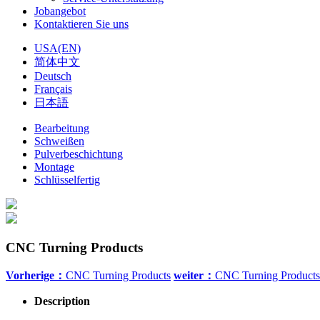
Jobangebot
Kontaktieren Sie uns
USA(EN)
简体中文
Deutsch
Français
日本語
Bearbeitung
Schweißen
Pulverbeschichtung
Montage
Schlüsselfertig
CNC Turning Products
Vorherige：
CNC Turning Products
weiter：
CNC Turning Products
Description