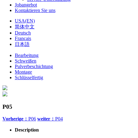
Jobangebot
Kontaktieren Sie uns
USA(EN)
简体中文
Deutsch
Français
日本語
Bearbeitung
Schweißen
Pulverbeschichtung
Montage
Schlüsselfertig
P05
Vorherige：
P06
weiter：
P04
Description