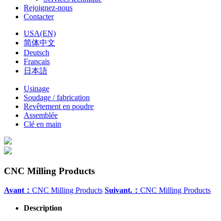
Rejoignez-nous
Contacter
USA(EN)
简体中文
Deutsch
Français
日本語
Usinage
Soudage / fabrication
Revêtement en poudre
Assemblée
Clé en main
CNC Milling Products
Avant：
CNC Milling Products
Suivant.：
CNC Milling Products
Description