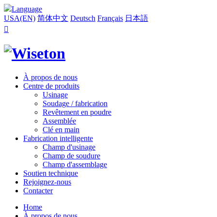
Language
USA(EN)
简体中文
Deutsch
Français
日本語

À propos de nous
Centre de produits
Usinage
Soudage / fabrication
Revêtement en poudre
Assemblée
Clé en main
Fabrication intelligente
Champ d'usinage
Champ de soudure
Champ d'assemblage
Soutien technique
Rejoignez-nous
Contacter
Home
À propos de nous