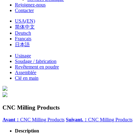
Rejoignez-nous
Contacter
USA(EN)
简体中文
Deutsch
Français
日本語
Usinage
Soudage / fabrication
Revêtement en poudre
Assemblée
Clé en main
CNC Milling Products
Avant：
CNC Milling Products
Suivant.：
CNC Milling Products
Description