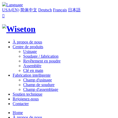
Language
USA(EN)
简体中文
Deutsch
Français
日本語

À propos de nous
Centre de produits
Usinage
Soudage / fabrication
Revêtement en poudre
Assemblée
Clé en main
Fabrication intelligente
Champ d'usinage
Champ de soudure
Champ d'assemblage
Soutien technique
Rejoignez-nous
Contacter
Home
À propos de nous