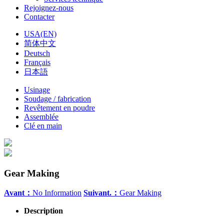
Rejoignez-nous
Contacter
USA(EN)
简体中文
Deutsch
Français
日本語
Usinage
Soudage / fabrication
Revêtement en poudre
Assemblée
Clé en main
Gear Making
Avant：
No Information
Suivant.：
Gear Making
Description