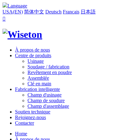
Language
USA(EN)
简体中文
Deutsch
Français
日本語

À propos de nous
Centre de produits
Usinage
Soudage / fabrication
Revêtement en poudre
Assemblée
Clé en main
Fabrication intelligente
Champ d'usinage
Champ de soudure
Champ d'assemblage
Soutien technique
Rejoignez-nous
Contacter
Home
À propos de nous