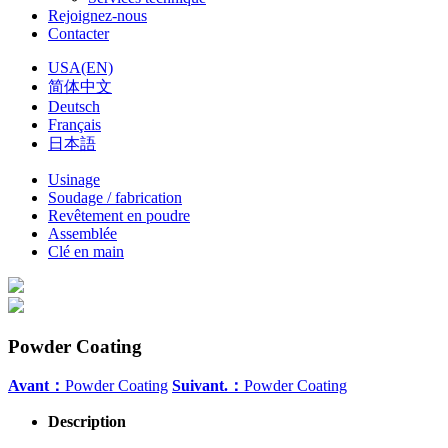
Rejoignez-nous
Contacter
USA(EN)
简体中文
Deutsch
Français
日本語
Usinage
Soudage / fabrication
Revêtement en poudre
Assemblée
Clé en main
Powder Coating
Avant：
Powder Coating
Suivant.：
Powder Coating
Description