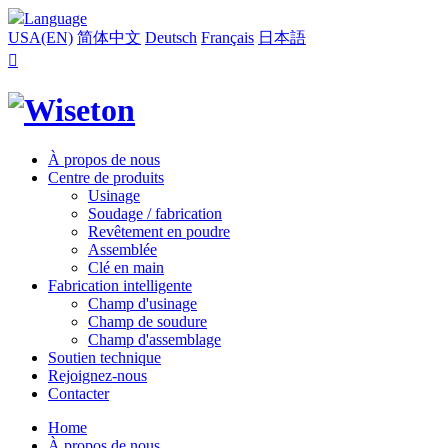
Language
USA(EN)
简体中文
Deutsch
Français
日本語

À propos de nous
Centre de produits
Usinage
Soudage / fabrication
Revêtement en poudre
Assemblée
Clé en main
Fabrication intelligente
Champ d'usinage
Champ de soudure
Champ d'assemblage
Soutien technique
Rejoignez-nous
Contacter
Home
À propos de nous