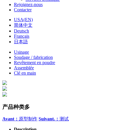
Rejoignez-nous
Contacter
USA(EN)
简体中文
Deutsch
Français
日本語
Usinage
Soudage / fabrication
Revêtement en poudre
Assemblée
Clé en main
产品种类多
Avant：
原型制作
Suivant.：
测试
Description