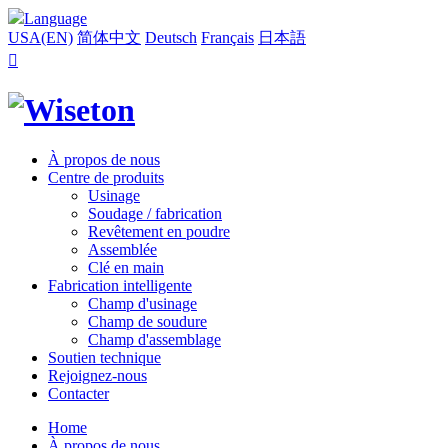
Language
USA(EN)
简体中文
Deutsch
Français
日本語

À propos de nous
Centre de produits
Usinage
Soudage / fabrication
Revêtement en poudre
Assemblée
Clé en main
Fabrication intelligente
Champ d'usinage
Champ de soudure
Champ d'assemblage
Soutien technique
Rejoignez-nous
Contacter
Home
À propos de nous