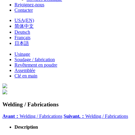
Rejoignez-nous
Contacter
USA(EN)
简体中文
Deutsch
Français
日本語
Usinage
Soudage / fabrication
Revêtement en poudre
Assemblée
Clé en main
Welding / Fabrications
Avant：
Welding / Fabrications
Suivant.：
Welding / Fabrications
Description