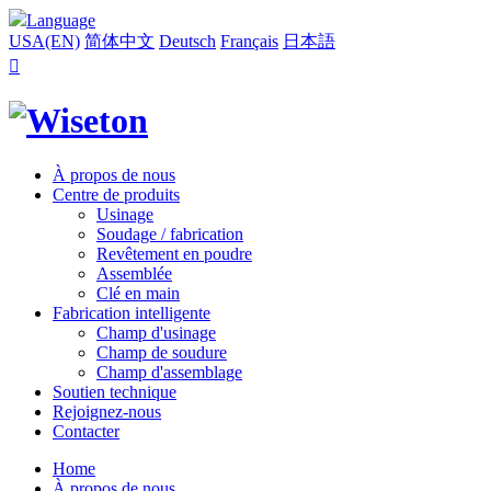
Language
USA(EN)
简体中文
Deutsch
Français
日本語

À propos de nous
Centre de produits
Usinage
Soudage / fabrication
Revêtement en poudre
Assemblée
Clé en main
Fabrication intelligente
Champ d'usinage
Champ de soudure
Champ d'assemblage
Soutien technique
Rejoignez-nous
Contacter
Home
À propos de nous