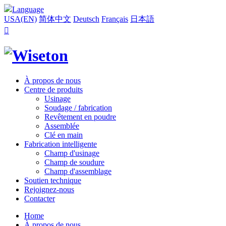
Language
USA(EN)
简体中文
Deutsch
Français
日本語

À propos de nous
Centre de produits
Usinage
Soudage / fabrication
Revêtement en poudre
Assemblée
Clé en main
Fabrication intelligente
Champ d'usinage
Champ de soudure
Champ d'assemblage
Soutien technique
Rejoignez-nous
Contacter
Home
À propos de nous