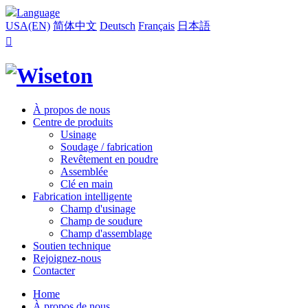
Language
USA(EN)
简体中文
Deutsch
Français
日本語

À propos de nous
Centre de produits
Usinage
Soudage / fabrication
Revêtement en poudre
Assemblée
Clé en main
Fabrication intelligente
Champ d'usinage
Champ de soudure
Champ d'assemblage
Soutien technique
Rejoignez-nous
Contacter
Home
À propos de nous