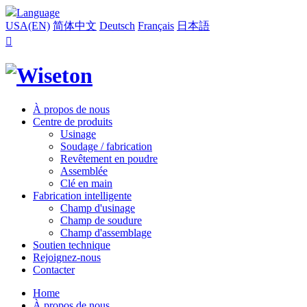
Language
USA(EN)
简体中文
Deutsch
Français
日本語

À propos de nous
Centre de produits
Usinage
Soudage / fabrication
Revêtement en poudre
Assemblée
Clé en main
Fabrication intelligente
Champ d'usinage
Champ de soudure
Champ d'assemblage
Soutien technique
Rejoignez-nous
Contacter
Home
À propos de nous