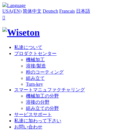
Language
USA(EN)
简体中文
Deutsch
Français
日本語

私達について
プロダクトセンター
機械加工
溶接/製造
粉のコーティング
組み立て
Turn-key
スマートマニュファクチャリング
機械加工の分野
溶接の分野
組み立ての分野
サービスサポート
私達に加わって下さい
お問い合わせ