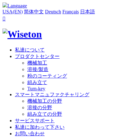
Language
USA(EN)
简体中文
Deutsch
Français
日本語

私達について
プロダクトセンター
機械加工
溶接/製造
粉のコーティング
組み立て
Turn-key
スマートマニュファクチャリング
機械加工の分野
溶接の分野
組み立ての分野
サービスサポート
私達に加わって下さい
お問い合わせ