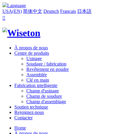
Language
USA(EN)
简体中文
Deutsch
Français
日本語

À propos de nous
Centre de produits
Usinage
Soudage / fabrication
Revêtement en poudre
Assemblée
Clé en main
Fabrication intelligente
Champ d'usinage
Champ de soudure
Champ d'assemblage
Soutien technique
Rejoignez-nous
Contacter
Home
À propos de nous